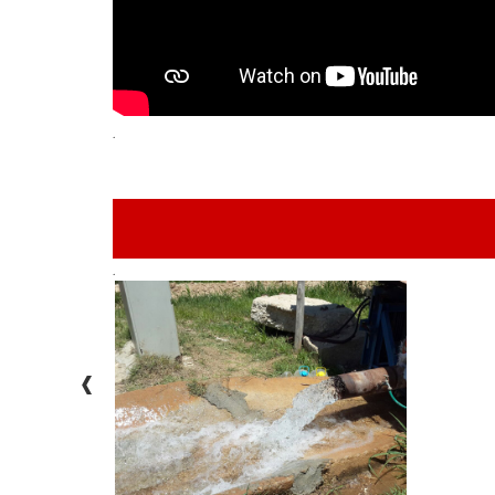
.
.
‹