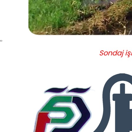
‹
›
Sondaj iş